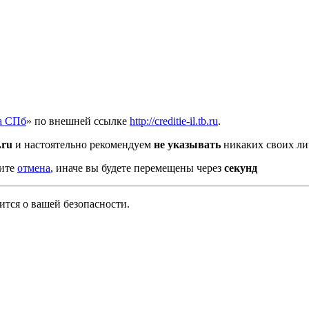
а СПб
» по внешней ссылке
http://creditie-il.tb.ru
.
b.ru
и настоятельно рекомендуем
не указывать
никаких своих ли
мите
отмена
, иначе вы будете перемещены через
секунд
тся о вашей безопасности.