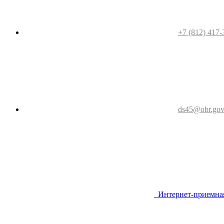
+7 (812) 417-
ds45@obr.gov
Интернет-приемна