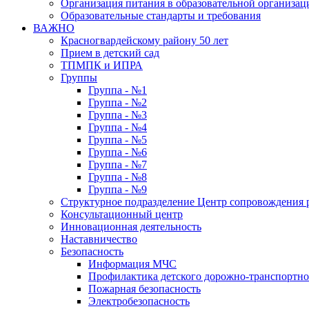
Организация питания в образовательной организац
Образовательные стандарты и требования
ВАЖНО
Красногвардейскому району 50 лет
Прием в детский сад
ТПМПК и ИПРА
Группы
Группа - №1
Группа - №2
Группа - №3
Группа - №4
Группа - №5
Группа - №6
Группа - №7
Группа - №8
Группа - №9
Структурное подразделение Центр сопровождения р
Консультационный центр
Инновационная деятельность
Наставничество
Безопасность
Информация МЧС
Профилактика детского дорожно-транспортно
Пожарная безопасность
Электробезопасность