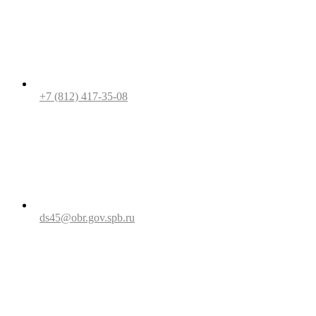
+7 (812) 417-35-08
ds45@obr.gov.spb.ru