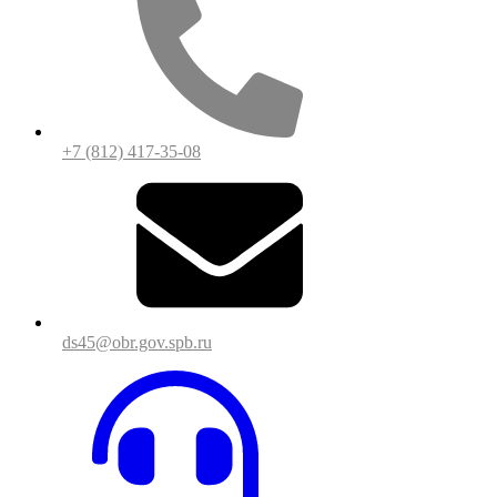
+7 (812) 417-35-08
ds45@obr.gov.spb.ru