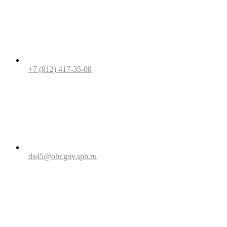
+7 (812) 417-35-08
ds45@obr.gov.spb.ru