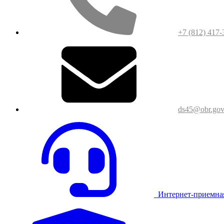
+7 (812) 417-
ds45@obr.gov
Интернет-приемна