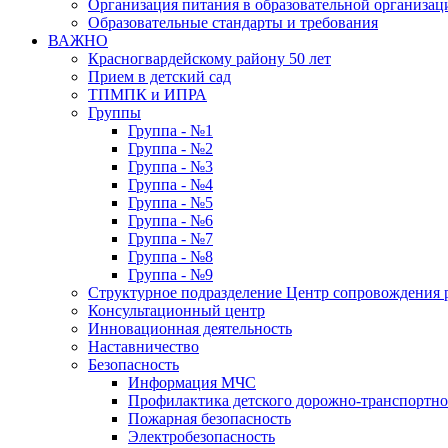
Организация питания в образовательной организац
Образовательные стандарты и требования
ВАЖНО
Красногвардейскому району 50 лет
Прием в детский сад
ТПМПК и ИПРА
Группы
Группа - №1
Группа - №2
Группа - №3
Группа - №4
Группа - №5
Группа - №6
Группа - №7
Группа - №8
Группа - №9
Структурное подразделение Центр сопровождения р
Консультационный центр
Инновационная деятельность
Наставничество
Безопасность
Информация МЧС
Профилактика детского дорожно-транспортно
Пожарная безопасность
Электробезопасность