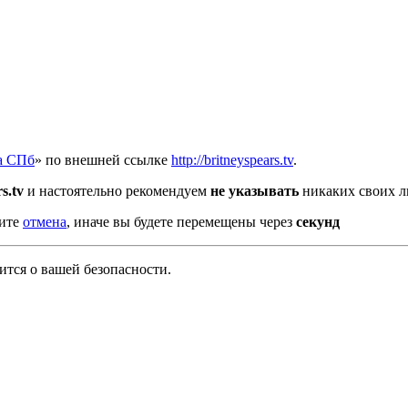
а СПб
» по внешней ссылке
http://britneyspears.tv
.
s.tv
и настоятельно рекомендуем
не указывать
никаких своих л
мите
отмена
, иначе вы будете перемещены через
секунд
тся о вашей безопасности.