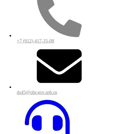
+7 (812) 417-35-08
ds45@obr.gov.spb.ru