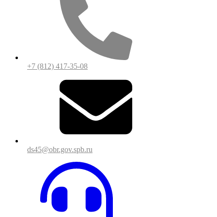
+7 (812) 417-35-08
ds45@obr.gov.spb.ru