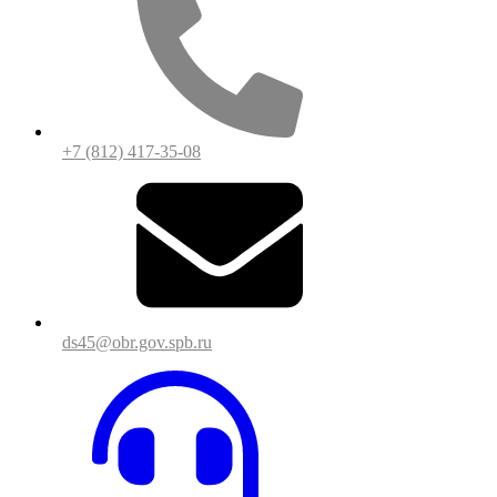
+7 (812) 417-35-08
ds45@obr.gov.spb.ru