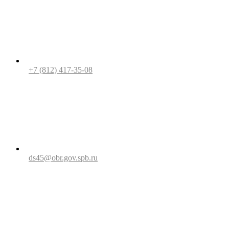
+7 (812) 417-35-08
ds45@obr.gov.spb.ru