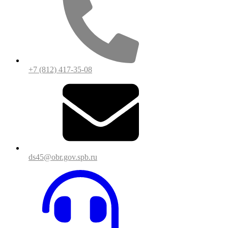
+7 (812) 417-35-08
ds45@obr.gov.spb.ru