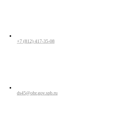
+7 (812) 417-35-08
ds45@obr.gov.spb.ru