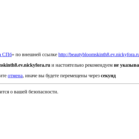
а СПб
» по внешней ссылке
http://beautybloomskinth8.ev.nickyfora.r
skinth8.ev.nickyfora.ru
и настоятельно рекомендуем
не указыва
мите
отмена
, иначе вы будете перемещены через
секунд
тся о вашей безопасности.