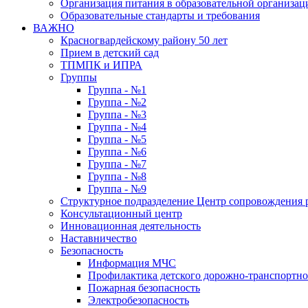
Организация питания в образовательной организац
Образовательные стандарты и требования
ВАЖНО
Красногвардейскому району 50 лет
Прием в детский сад
ТПМПК и ИПРА
Группы
Группа - №1
Группа - №2
Группа - №3
Группа - №4
Группа - №5
Группа - №6
Группа - №7
Группа - №8
Группа - №9
Структурное подразделение Центр сопровождения р
Консультационный центр
Инновационная деятельность
Наставничество
Безопасность
Информация МЧС
Профилактика детского дорожно-транспортно
Пожарная безопасность
Электробезопасность