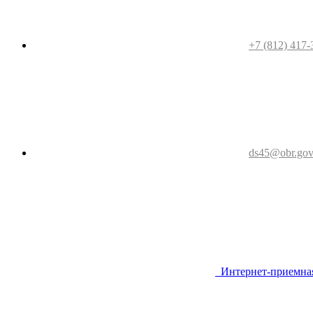
+7 (812) 417-
ds45@obr.gov
Интернет-приемна