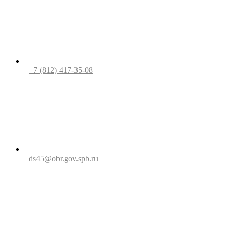
+7 (812) 417-35-08
ds45@obr.gov.spb.ru