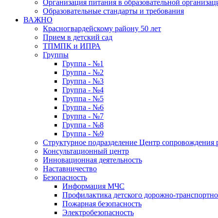
Организация питания в образовательной организац
Образовательные стандарты и требования
ВАЖНО
Красногвардейскому району 50 лет
Прием в детский сад
ТПМПК и ИПРА
Группы
Группа - №1
Группа - №2
Группа - №3
Группа - №4
Группа - №5
Группа - №6
Группа - №7
Группа - №8
Группа - №9
Структурное подразделение Центр сопровождения р
Консультационный центр
Инновационная деятельность
Наставничество
Безопасность
Информация МЧС
Профилактика детского дорожно-транспортно
Пожарная безопасность
Электробезопасность