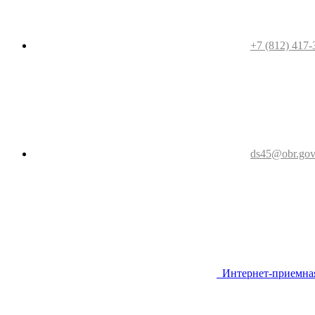
+7 (812) 417-
ds45@obr.gov
Интернет-приемна