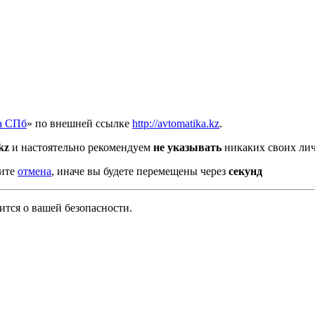
а СПб
» по внешней ссылке
http://avtomatika.kz
.
kz
и настоятельно рекомендуем
не указывать
никаких своих лич
мите
отмена
, иначе вы будете перемещены через
секунд
тся о вашей безопасности.