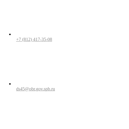
+7 (812) 417-35-08
ds45@obr.gov.spb.ru