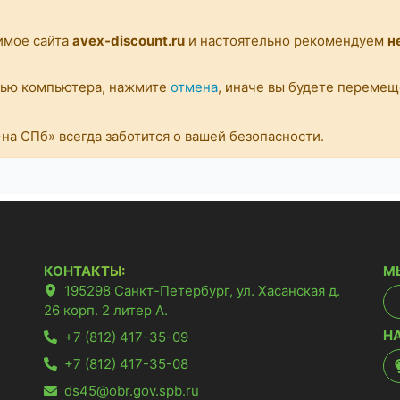
имое сайта
avex-discount.ru
и настоятельно рекомендуем
н
стью компьютера, нажмите
отмена
, иначе вы будете переме
а СПб» всегда заботится о вашей безопасности.
КОНТАКТЫ:
М
195298 Санкт-Петербург, ул. Хасанская д.
26 корп. 2 литер А.
Н
+7 (812) 417-35-09
+7 (812) 417-35-08
ds45@obr.gov.spb.ru