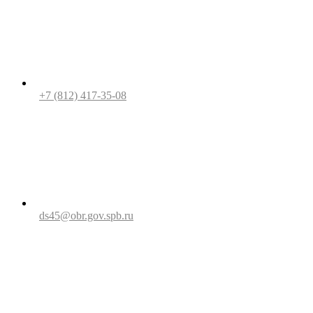
+7 (812) 417-35-08
ds45@obr.gov.spb.ru