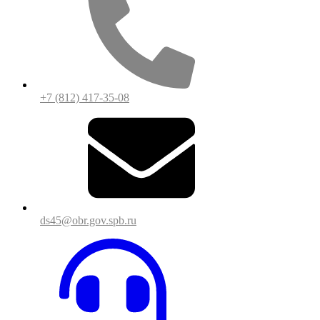
+7 (812) 417-35-08
ds45@obr.gov.spb.ru