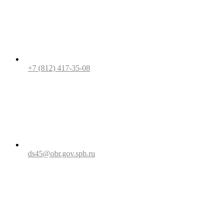
+7 (812) 417-35-08
ds45@obr.gov.spb.ru