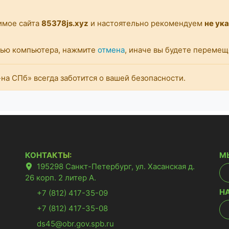
имое сайта
85378js.xyz
и настоятельно рекомендуем
не ук
стью компьютера, нажмите
отмена
, иначе вы будете переме
а СПб» всегда заботится о вашей безопасности.
КОНТАКТЫ:
М
195298 Санкт-Петербург, ул. Хасанская д.
26 корп. 2 литер А.
Н
+7 (812) 417-35-09
+7 (812) 417-35-08
ds45@obr.gov.spb.ru