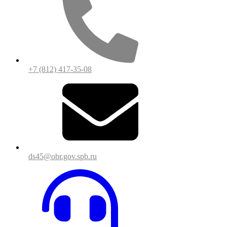
+7 (812) 417-35-08
ds45@obr.gov.spb.ru