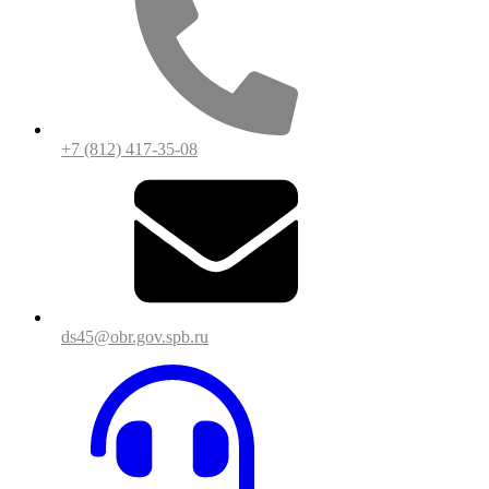
+7 (812) 417-35-08
ds45@obr.gov.spb.ru