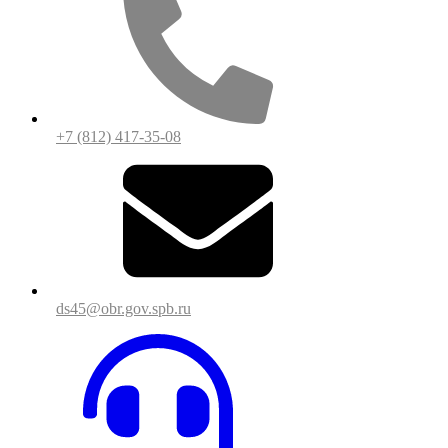
+7 (812) 417-35-08
ds45@obr.gov.spb.ru