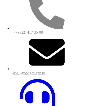
+7 (812) 417-35-08
ds45@obr.gov.spb.ru