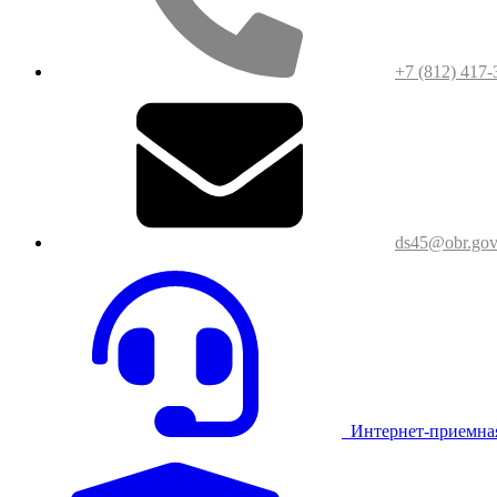
+7 (812) 417-
ds45@obr.gov
Интернет-приемна