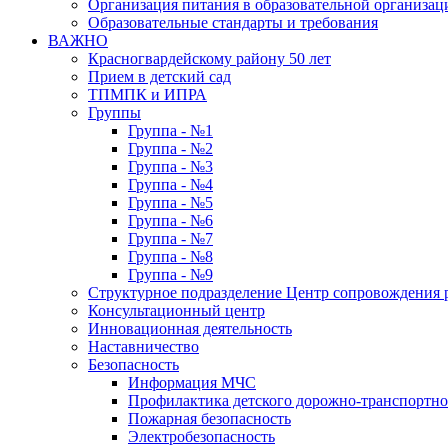
Организация питания в образовательной организац
Образовательные стандарты и требования
ВАЖНО
Красногвардейскому району 50 лет
Прием в детский сад
ТПМПК и ИПРА
Группы
Группа - №1
Группа - №2
Группа - №3
Группа - №4
Группа - №5
Группа - №6
Группа - №7
Группа - №8
Группа - №9
Структурное подразделение Центр сопровождения р
Консультационный центр
Инновационная деятельность
Наставничество
Безопасность
Информация МЧС
Профилактика детского дорожно-транспортно
Пожарная безопасность
Электробезопасность