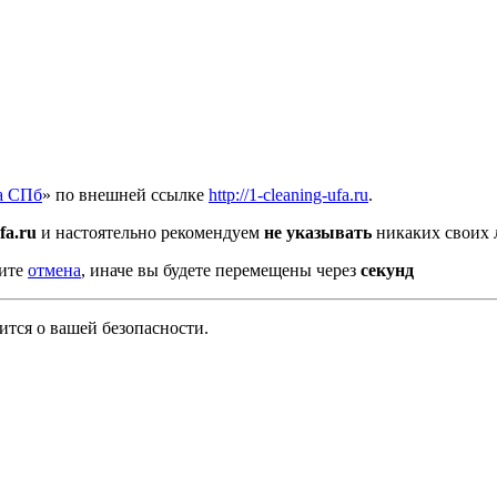
а СПб
» по внешней ссылке
http://1-cleaning-ufa.ru
.
fa.ru
и настоятельно рекомендуем
не указывать
никаких своих 
мите
отмена
, иначе вы будете перемещены через
секунд
тся о вашей безопасности.