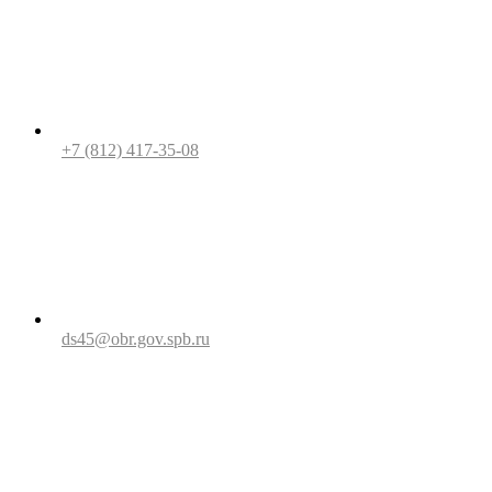
+7 (812) 417-35-08
ds45@obr.gov.spb.ru