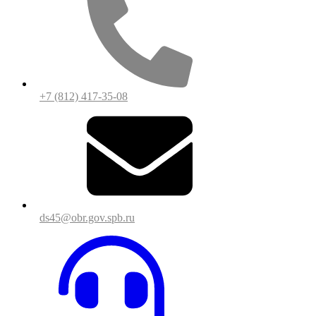
+7 (812) 417-35-08
ds45@obr.gov.spb.ru